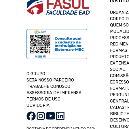
INSTIT
ORGANIZ
CORPO 
QUEM S
MODALID
PROCESS
REGIMEN
FORMAS 
PROJETO
EXTENSÃ
SOCIAL
O GRUPO
COMISSÃ
SEJA NOSSO PARCEIRO
EGRESSO
TRABALHE CONOSCO
FORMAT
ASSESSORIA DE IMPRENSA
PERGUNT
TERMOS DE USO
CENTRAL
OUVIDORIA
CADASTR
BIBLIOT
DESENVO
CULTUR